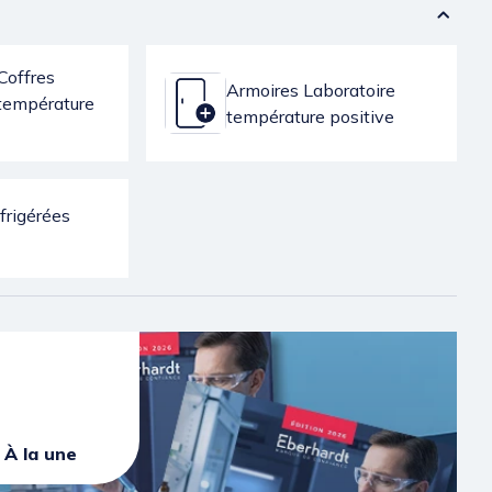
Coffres
Armoires Laboratoire
 température
température positive
frigérées
À la une