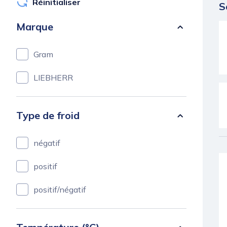
Réinitialiser
S
Marque
Gram
LIEBHERR
Type de froid
négatif
positif
positif/négatif