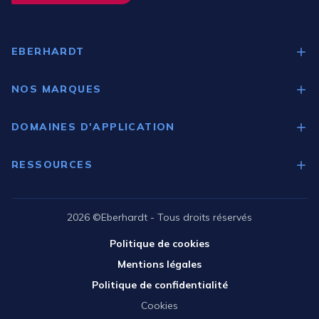
EBERHARDT
Qui sommes-nous ?
NOS MARQUES
Nos expertises
Medgree
DOMAINES D'APPLICATION
Gram
Laboratoires
Brema
RESSOURCES
Pharmacies d'officines
Guide de choix
Industries
Catalogue Scientifique
2026 ©Eberhardt - Tous droits réservés
Santé
Catalogue Pharmacie
Politique de cookies
Recherche académique
Tutoriels vidéo
Mentions légales
Espace projet
Politique de confidentialité
Cookies